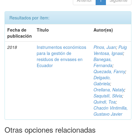
Anterior
1
Siguiente
Resultados por ítem:
Fecha de
Título
Autor(es)
publicación
2018
Instrumentos económicos
Pinos, Juan
;
Puig
para la gestión de
Ventosa, Ignasi
;
residuos de envases en
Banegas,
Ecuador
Fernanda
;
Quezada, Fanny
;
Delgado,
Gabriela
;
Orellana, Nataly
;
Saquisilí, Silvia
;
Quindi, Toa
;
Chacón Vintimilla,
Gustavo Javier
Otras opciones relacionadas