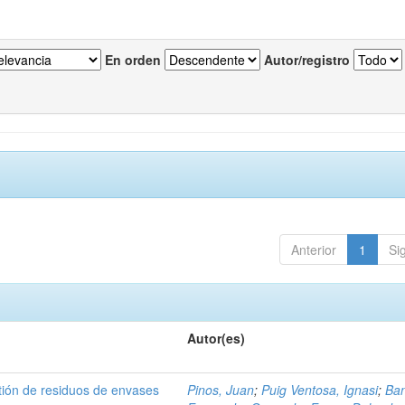
En orden
Autor/registro
Anterior
1
Si
Autor(es)
tión de residuos de envases
Pinos, Juan
;
Puig Ventosa, Ignasi
;
Ba