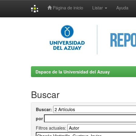
Página de inicio
Listar
Ayuda
Skip
navigation
Dspace de la Universidad del Azuay
Buscar
Buscar:
por
Filtros actuales: