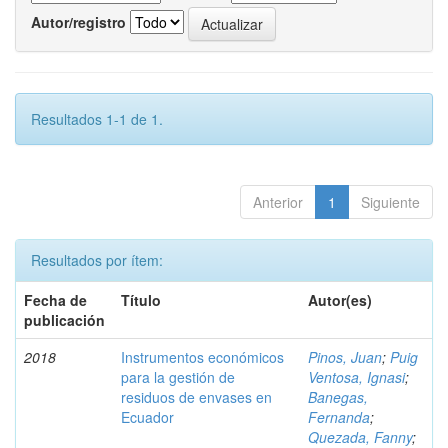
Autor/registro
Resultados 1-1 de 1.
Anterior
1
Siguiente
Resultados por ítem:
Fecha de
Título
Autor(es)
publicación
2018
Instrumentos económicos
Pinos, Juan
;
Puig
para la gestión de
Ventosa, Ignasi
;
residuos de envases en
Banegas,
Ecuador
Fernanda
;
Quezada, Fanny
;