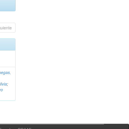
guiente
negas,
ilvia
;
vo