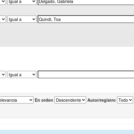
En orden
Autor/registro