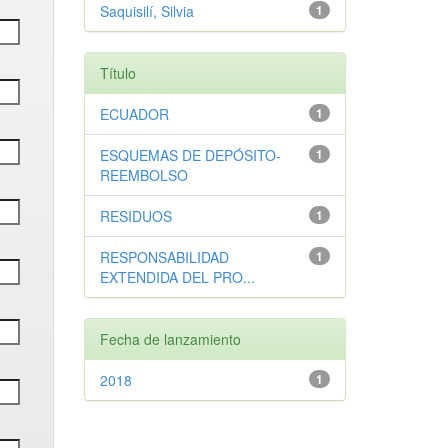
Saquisilí, Silvia
1
Título
ECUADOR
1
ESQUEMAS DE DEPÓSITO-
1
REEMBOLSO
RESIDUOS
1
RESPONSABILIDAD
1
EXTENDIDA DEL PRO...
Fecha de lanzamiento
2018
1