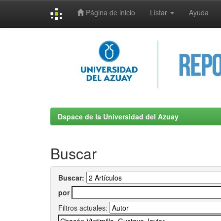
Página de inicio
Listar
Ayuda
Skip
navigation
Dspace de la Universidad del Azuay
Buscar
Buscar:
por
Filtros actuales: