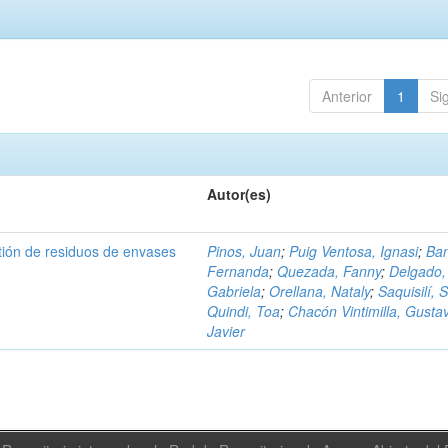
Anterior
1
Si
Autor(es)
tión de residuos de envases
Pinos, Juan
;
Puig Ventosa, Ignasi
;
Ba
Fernanda
;
Quezada, Fanny
;
Delgado,
Gabriela
;
Orellana, Nataly
;
Saquisilí, S
Quindi, Toa
;
Chacón Vintimilla, Gusta
Javier