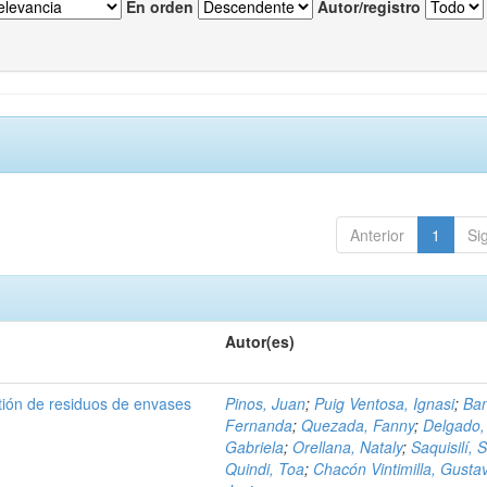
En orden
Autor/registro
Anterior
1
Si
Autor(es)
tión de residuos de envases
Pinos, Juan
;
Puig Ventosa, Ignasi
;
Ba
Fernanda
;
Quezada, Fanny
;
Delgado,
Gabriela
;
Orellana, Nataly
;
Saquisilí, S
Quindi, Toa
;
Chacón Vintimilla, Gusta