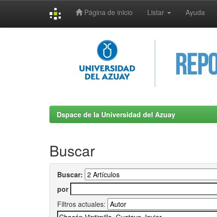
Página de inicio
Listar
Ayuda
Skip
navigation
Dspace de la Universidad del Azuay
Buscar
Buscar:
por
Filtros actuales: