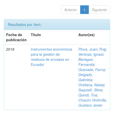
Anterior
1
Siguiente
Resultados por ítem:
Fecha de
Título
Autor(es)
publicación
2018
Instrumentos económicos
Pinos, Juan
;
Puig
para la gestión de
Ventosa, Ignasi
;
residuos de envases en
Banegas,
Ecuador
Fernanda
;
Quezada, Fanny
;
Delgado,
Gabriela
;
Orellana, Nataly
;
Saquisilí, Silvia
;
Quindi, Toa
;
Chacón Vintimilla,
Gustavo Javier