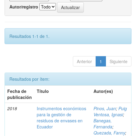
Autor/registro
Resultados 1-1 de 1.
Anterior
1
Siguiente
Resultados por ítem:
Fecha de
Título
Autor(es)
publicación
2018
Instrumentos económicos
Pinos, Juan
;
Puig
para la gestión de
Ventosa, Ignasi
;
residuos de envases en
Banegas,
Ecuador
Fernanda
;
Quezada, Fanny
;