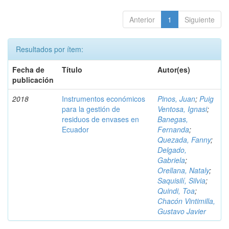
Anterior
1
Siguiente
Resultados por ítem:
Fecha de
Título
Autor(es)
publicación
2018
Instrumentos económicos
Pinos, Juan
;
Puig
para la gestión de
Ventosa, Ignasi
;
residuos de envases en
Banegas,
Ecuador
Fernanda
;
Quezada, Fanny
;
Delgado,
Gabriela
;
Orellana, Nataly
;
Saquisilí, Silvia
;
Quindi, Toa
;
Chacón Vintimilla,
Gustavo Javier