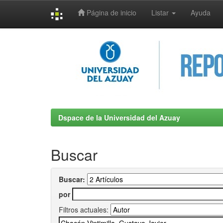
Página de inicio
Listar
Ayuda
Skip
navigation
Dspace de la Universidad del Azuay
Buscar
Buscar:
por
Filtros actuales: