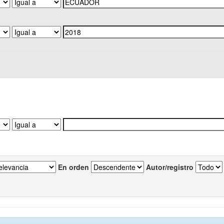
En orden
Autor/registro