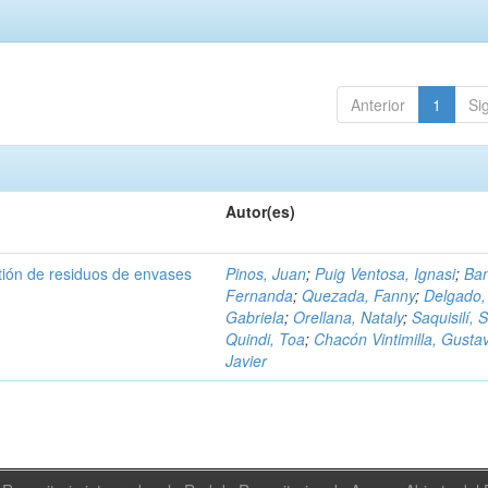
Anterior
1
Si
Autor(es)
tión de residuos de envases
Pinos, Juan
;
Puig Ventosa, Ignasi
;
Ba
Fernanda
;
Quezada, Fanny
;
Delgado,
Gabriela
;
Orellana, Nataly
;
Saquisilí, S
Quindi, Toa
;
Chacón Vintimilla, Gusta
Javier