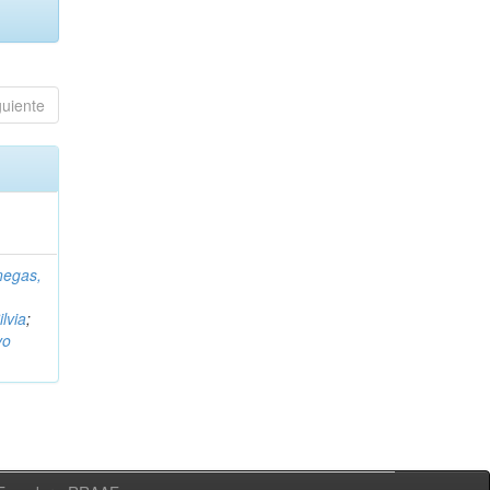
guiente
negas,
ilvia
;
vo