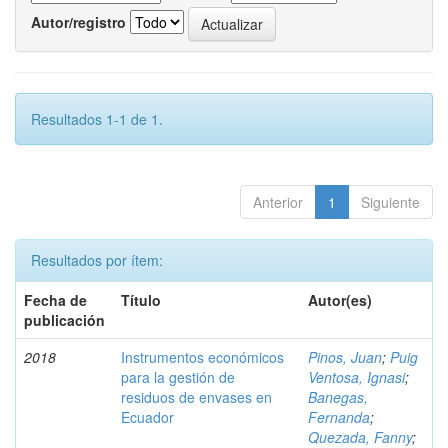
Autor/registro
Resultados 1-1 de 1.
Anterior
1
Siguiente
Resultados por ítem:
Fecha de
Título
Autor(es)
publicación
2018
Instrumentos económicos
Pinos, Juan
;
Puig
para la gestión de
Ventosa, Ignasi
;
residuos de envases en
Banegas,
Ecuador
Fernanda
;
Quezada, Fanny
;