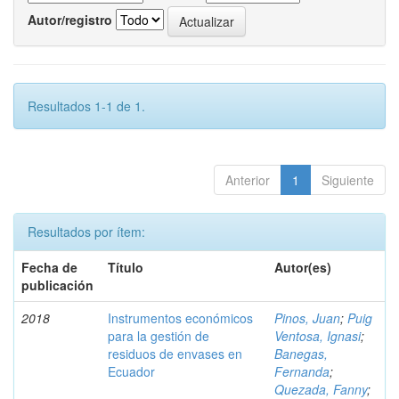
Autor/registro
Resultados 1-1 de 1.
Anterior
1
Siguiente
Resultados por ítem:
Fecha de
Título
Autor(es)
publicación
2018
Instrumentos económicos
Pinos, Juan
;
Puig
para la gestión de
Ventosa, Ignasi
;
residuos de envases en
Banegas,
Ecuador
Fernanda
;
Quezada, Fanny
;