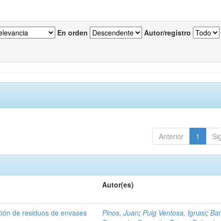
En orden
Autor/registro
Anterior
1
Si
Autor(es)
tión de residuos de envases
Pinos, Juan
;
Puig Ventosa, Ignasi
;
Ba