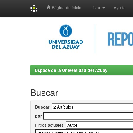
Página de inicio
Listar
Ayuda
Skip
navigation
Dspace de la Universidad del Azuay
Buscar
Buscar:
por
Filtros actuales: