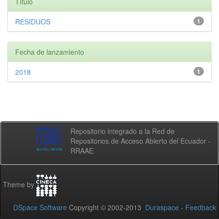
Título
RESIDUOS
1
Fecha de lanzamiento
2018
1
Repositorio integrado a la Red de
Repositorios de Acceso Abierto del Ecuador -
RRAAE
Theme by
DSpace Software
Copyright © 2002-2013
Duraspace
-
Feedback