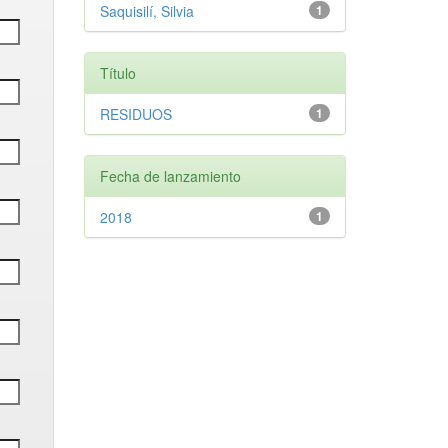
Saquisilí, Silvia
1
Título
RESIDUOS
1
Fecha de lanzamiento
2018
1