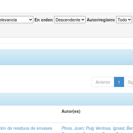
En orden
Autor/registro
Anterior
1
Si
Autor(es)
tión de residuos de envases
Pinos, Juan
;
Puig Ventosa, Ignasi
;
Ba