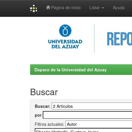
Página de inicio
Listar
Ayuda
Skip
navigation
Dspace de la Universidad del Azuay
Buscar
Buscar:
por
Filtros actuales: