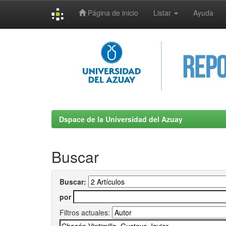
Página de inicio
Listar
Ayuda
Skip
navigation
Dspace de la Universidad del Azuay
Buscar
Buscar:
por
Filtros actuales: