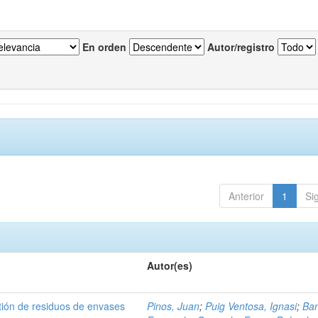
En orden
Autor/registro
Anterior
1
Si
Autor(es)
tión de residuos de envases
Pinos, Juan
;
Puig Ventosa, Ignasi
;
Ba