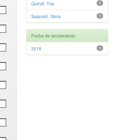
Quindi, Toa
1
Saquisilí, Silvia
1
Fecha de lanzamiento
2018
1