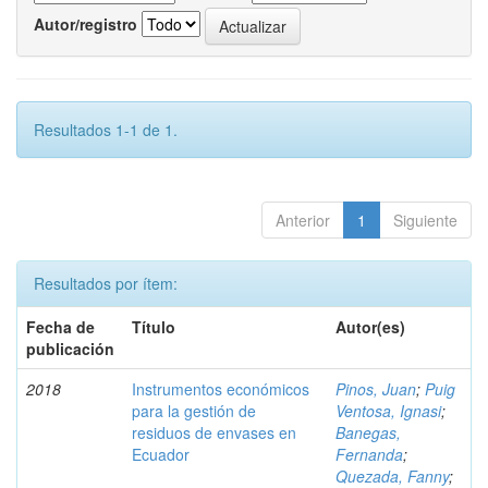
Autor/registro
Resultados 1-1 de 1.
Anterior
1
Siguiente
Resultados por ítem:
Fecha de
Título
Autor(es)
publicación
2018
Instrumentos económicos
Pinos, Juan
;
Puig
para la gestión de
Ventosa, Ignasi
;
residuos de envases en
Banegas,
Ecuador
Fernanda
;
Quezada, Fanny
;