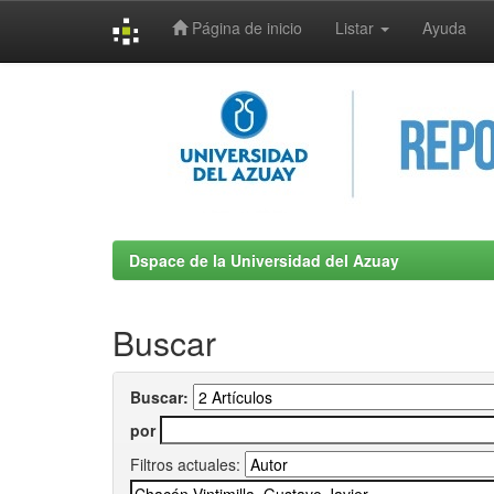
Página de inicio
Listar
Ayuda
Skip
navigation
Dspace de la Universidad del Azuay
Buscar
Buscar:
por
Filtros actuales: