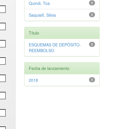
Quindi, Toa
1
Saquisilí, Silvia
1
Título
ESQUEMAS DE DEPÓSITO-
1
REEMBOLSO
Fecha de lanzamiento
2018
1