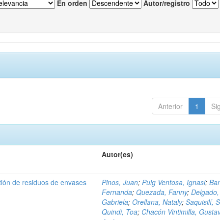
En orden
Autor/registro
Anterior
1
Si
Autor(es)
tión de residuos de envases
Pinos, Juan
;
Puig Ventosa, Ignasi
;
Ba
Fernanda
;
Quezada, Fanny
;
Delgado,
Gabriela
;
Orellana, Nataly
;
Saquisilí, S
Quindi, Toa
;
Chacón Vintimilla, Gusta