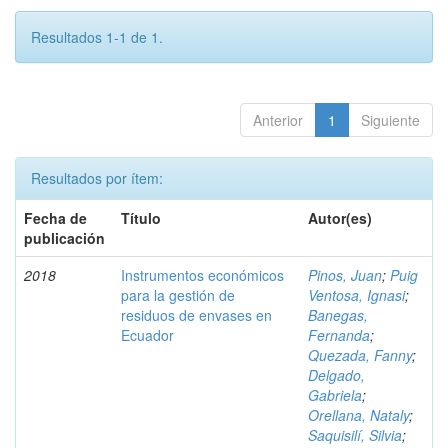
Resultados 1-1 de 1.
Anterior
1
Siguiente
Resultados por ítem:
Fecha de
Título
Autor(es)
publicación
2018
Instrumentos económicos
Pinos, Juan
;
Puig
para la gestión de
Ventosa, Ignasi
;
residuos de envases en
Banegas,
Ecuador
Fernanda
;
Quezada, Fanny
;
Delgado,
Gabriela
;
Orellana, Nataly
;
Saquisilí, Silvia
;