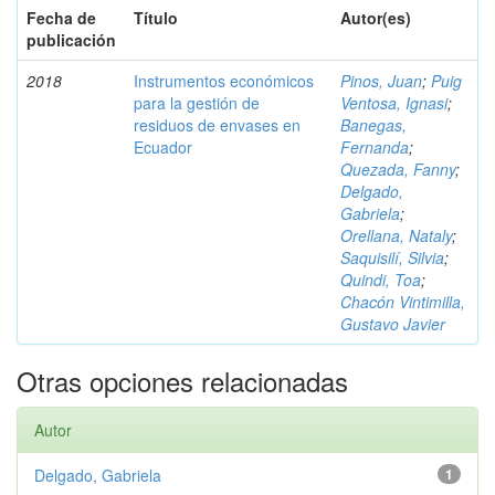
Fecha de
Título
Autor(es)
publicación
2018
Instrumentos económicos
Pinos, Juan
;
Puig
para la gestión de
Ventosa, Ignasi
;
residuos de envases en
Banegas,
Ecuador
Fernanda
;
Quezada, Fanny
;
Delgado,
Gabriela
;
Orellana, Nataly
;
Saquisilí, Silvia
;
Quindi, Toa
;
Chacón Vintimilla,
Gustavo Javier
Otras opciones relacionadas
Autor
Delgado, Gabriela
1