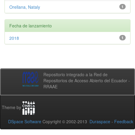
Orellana, Nataly
1
Fecha de lanzamiento
2018
1
Repositorio integrado a la Red de
Repositorios de Acceso Abierto del Ecuador -
RRAAE
Theme by
DSpace Software
Copyright © 2002-2013
Duraspace
-
Feedback