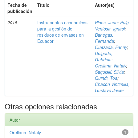
Fecha de
Título
Autor(es)
publicación
2018
Instrumentos económicos
Pinos, Juan
;
Puig
para la gestión de
Ventosa, Ignasi
;
residuos de envases en
Banegas,
Ecuador
Fernanda
;
Quezada, Fanny
;
Delgado,
Gabriela
;
Orellana, Nataly
;
Saquisilí, Silvia
;
Quindi, Toa
;
Chacón Vintimilla,
Gustavo Javier
Otras opciones relacionadas
Autor
Orellana, Nataly
1