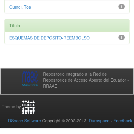
Quindi, Toa
1
Título
ESQUEMAS DE DEPÓSITO-REEMBOLSO
1
Repositorio integrado a la Red de
Repositorios de Acceso Abierto del Ecuador -
RRAAE
Theme by
DSpace Software
Copyright © 2002-2013
Duraspace
-
Feedback