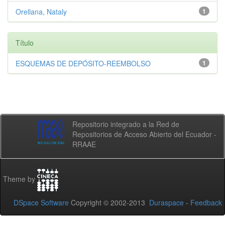
Orellana, Nataly
1
Título
ESQUEMAS DE DEPÓSITO-REEMBOLSO
1
Repositorio integrado a la Red de
Repositorios de Acceso Abierto del Ecuador -
RRAAE
Theme by
DSpace Software
Copyright © 2002-2013
Duraspace
-
Feedback