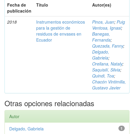
Fecha de
Título
Autor(es)
publicación
2018
Instrumentos económicos
Pinos, Juan
;
Puig
para la gestión de
Ventosa, Ignasi
;
residuos de envases en
Banegas,
Ecuador
Fernanda
;
Quezada, Fanny
;
Delgado,
Gabriela
;
Orellana, Nataly
;
Saquisilí, Silvia
;
Quindi, Toa
;
Chacón Vintimilla,
Gustavo Javier
Otras opciones relacionadas
Autor
Delgado, Gabriela
1