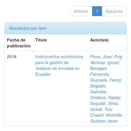
Anterior
1
Siguiente
Resultados por ítem:
Fecha de
Título
Autor(es)
publicación
2018
Instrumentos económicos
Pinos, Juan
;
Puig
para la gestión de
Ventosa, Ignasi
;
residuos de envases en
Banegas,
Ecuador
Fernanda
;
Quezada, Fanny
;
Delgado,
Gabriela
;
Orellana, Nataly
;
Saquisilí, Silvia
;
Quindi, Toa
;
Chacón Vintimilla,
Gustavo Javier