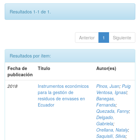
Resultados 1-1 de 1.
Anterior
1
Siguiente
Resultados por ítem:
Fecha de
Título
Autor(es)
publicación
2018
Instrumentos económicos
Pinos, Juan
;
Puig
para la gestión de
Ventosa, Ignasi
;
residuos de envases en
Banegas,
Ecuador
Fernanda
;
Quezada, Fanny
;
Delgado,
Gabriela
;
Orellana, Nataly
;
Saquisilí, Silvia
;