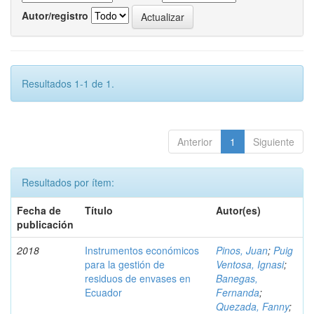
Autor/registro
Resultados 1-1 de 1.
Anterior
1
Siguiente
Resultados por ítem:
Fecha de
Título
Autor(es)
publicación
2018
Instrumentos económicos
Pinos, Juan
;
Puig
para la gestión de
Ventosa, Ignasi
;
residuos de envases en
Banegas,
Ecuador
Fernanda
;
Quezada, Fanny
;