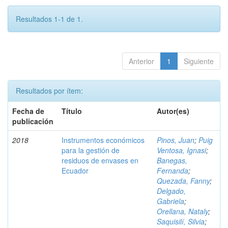
Resultados 1-1 de 1.
Anterior
1
Siguiente
Resultados por ítem:
Fecha de
Título
Autor(es)
publicación
2018
Instrumentos económicos
Pinos, Juan
;
Puig
para la gestión de
Ventosa, Ignasi
;
residuos de envases en
Banegas,
Ecuador
Fernanda
;
Quezada, Fanny
;
Delgado,
Gabriela
;
Orellana, Nataly
;
Saquisilí, Silvia
;