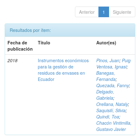
Anterior
1
Siguiente
Resultados por ítem:
Fecha de
Título
Autor(es)
publicación
2018
Instrumentos económicos
Pinos, Juan
;
Puig
para la gestión de
Ventosa, Ignasi
;
residuos de envases en
Banegas,
Ecuador
Fernanda
;
Quezada, Fanny
;
Delgado,
Gabriela
;
Orellana, Nataly
;
Saquisilí, Silvia
;
Quindi, Toa
;
Chacón Vintimilla,
Gustavo Javier