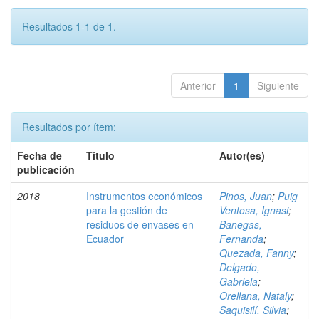
Resultados 1-1 de 1.
Anterior
1
Siguiente
Resultados por ítem:
Fecha de
Título
Autor(es)
publicación
2018
Instrumentos económicos
Pinos, Juan
;
Puig
para la gestión de
Ventosa, Ignasi
;
residuos de envases en
Banegas,
Ecuador
Fernanda
;
Quezada, Fanny
;
Delgado,
Gabriela
;
Orellana, Nataly
;
Saquisilí, Silvia
;