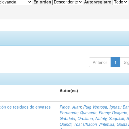
En orden
Autor/registro
Anterior
1
Si
Autor(es)
tión de residuos de envases
Pinos, Juan
;
Puig Ventosa, Ignasi
;
Ba
Fernanda
;
Quezada, Fanny
;
Delgado,
Gabriela
;
Orellana, Nataly
;
Saquisilí, S
Quindi, Toa
;
Chacón Vintimilla, Gusta