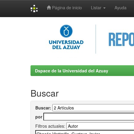
Página de inicio
Listar
Ayuda
Skip
navigation
Dspace de la Universidad del Azuay
Buscar
Buscar:
por
Filtros actuales: