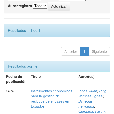
Autor/registro
Resultados 1-1 de 1.
Anterior
1
Siguiente
Resultados por ítem:
Fecha de
Título
Autor(es)
publicación
2018
Instrumentos económicos
Pinos, Juan
;
Puig
para la gestión de
Ventosa, Ignasi
;
residuos de envases en
Banegas,
Ecuador
Fernanda
;
Quezada, Fanny
;