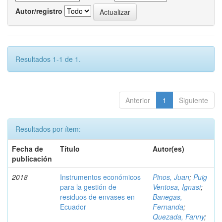
Autor/registro
Resultados 1-1 de 1.
Anterior
1
Siguiente
Resultados por ítem:
Fecha de
Título
Autor(es)
publicación
2018
Instrumentos económicos
Pinos, Juan
;
Puig
para la gestión de
Ventosa, Ignasi
;
residuos de envases en
Banegas,
Ecuador
Fernanda
;
Quezada, Fanny
;