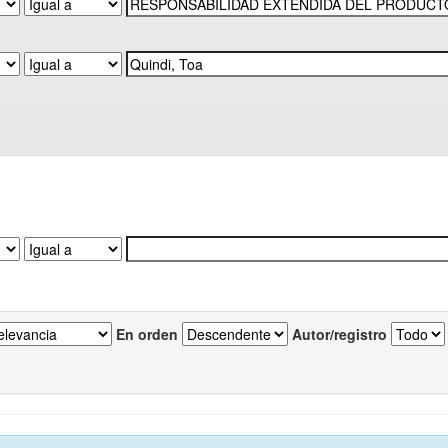
En orden
Autor/registro