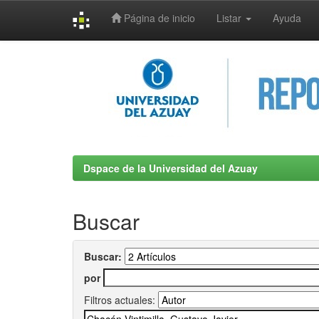
Página de inicio
Listar
Ayuda
Skip
navigation
Dspace de la Universidad del Azuay
Buscar
Buscar:
por
Filtros actuales: