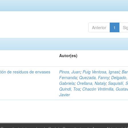
Anterior
1
Si
Autor(es)
tión de residuos de envases
Pinos, Juan
;
Puig Ventosa, Ignasi
;
Ba
Fernanda
;
Quezada, Fanny
;
Delgado,
Gabriela
;
Orellana, Nataly
;
Saquisilí, S
Quindi, Toa
;
Chacón Vintimilla, Gusta
Javier