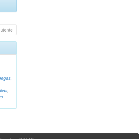
guiente
negas,
ilvia
;
vo