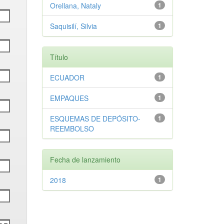
Orellana, Nataly
1
Saquisilí, Silvia
1
Título
ECUADOR
1
EMPAQUES
1
ESQUEMAS DE DEPÓSITO-
1
REEMBOLSO
Fecha de lanzamiento
2018
1