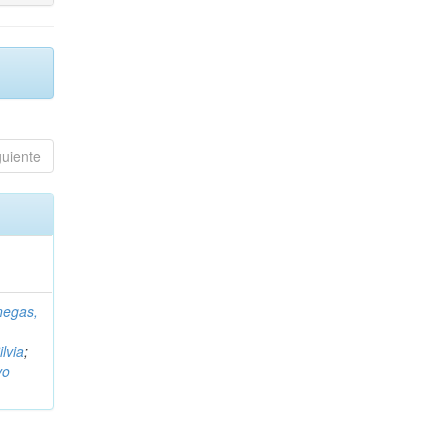
guiente
negas,
ilvia
;
vo