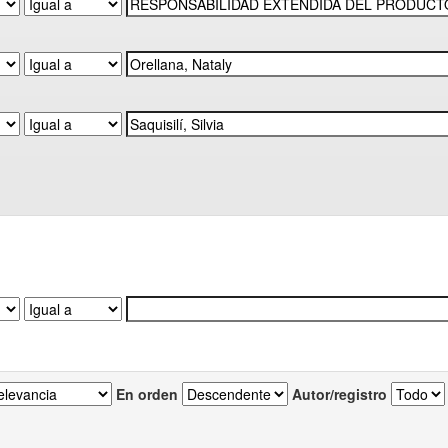
En orden
Autor/registro