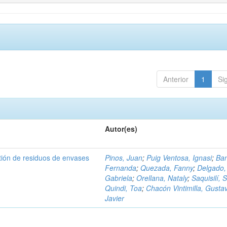
Anterior
1
Si
Autor(es)
tión de residuos de envases
Pinos, Juan
;
Puig Ventosa, Ignasi
;
Ba
Fernanda
;
Quezada, Fanny
;
Delgado,
Gabriela
;
Orellana, Nataly
;
Saquisilí, S
Quindi, Toa
;
Chacón Vintimilla, Gusta
Javier