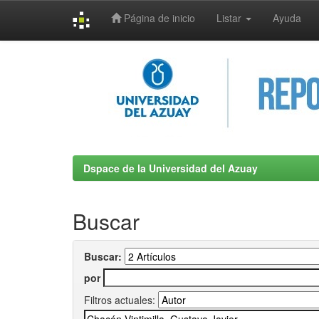
Página de inicio
Listar
Ayuda
Skip
navigation
Dspace de la Universidad del Azuay
Buscar
Buscar:
por
Filtros actuales: