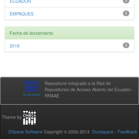
ECUADOR
1
EMPAQUES
1
Fecha de lanzamiento
2018
1
Repositorio integrado a la Red de
Repositorios de Acceso Abierto del Ecuador -
RRAAE
Theme by
DSpace Software
Copyright © 2002-2013
Duraspace
-
Feedback