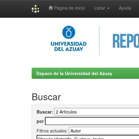
Página de inicio
Listar
Ayuda
Skip
navigation
Dspace de la Universidad del Azuay
Buscar
Buscar:
por
Filtros actuales: