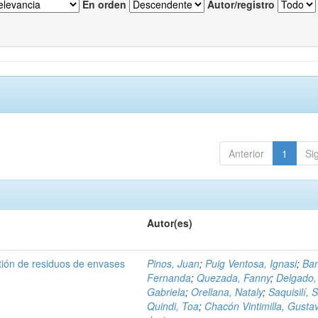
En orden
Autor/registro
Anterior
1
Si
Autor(es)
tión de residuos de envases
Pinos, Juan
;
Puig Ventosa, Ignasi
;
Ba
Fernanda
;
Quezada, Fanny
;
Delgado,
Gabriela
;
Orellana, Nataly
;
Saquisilí, S
Quindi, Toa
;
Chacón Vintimilla, Gusta