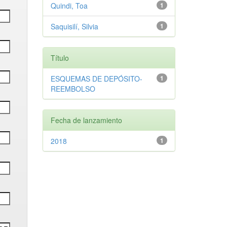
Quindi, Toa
1
Saquisilí, Silvia
1
Título
ESQUEMAS DE DEPÓSITO-
1
REEMBOLSO
Fecha de lanzamiento
2018
1