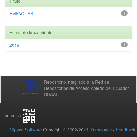
Título
EMPAQUES
1
Fecha de lanzamiento
2018
1
Repositorio integrado a la Red de
Repositorios de Acceso Abierto del Ecuador -
RRAAE
Theme by
DSpace Software
Copyright © 2002-2013
Duraspace
-
Feedback