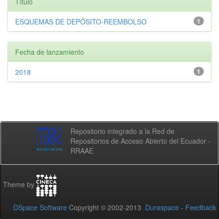
Título
ESQUEMAS DE DEPÓSITO-REEMBOLSO
1
Fecha de lanzamiento
2018
1
Repositorio integrado a la Red de
Repositorios de Acceso Abierto del Ecuador -
RRAAE
Theme by
DSpace Software
Copyright © 2002-2013
Duraspace
-
Feedback