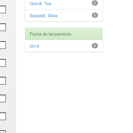
Quindi, Toa
1
Saquisilí, Silvia
1
Fecha de lanzamiento
2018
1