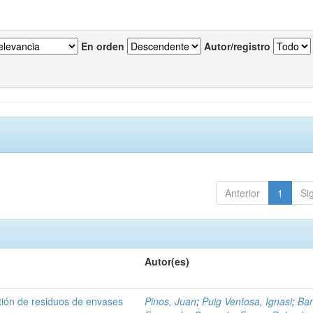
En orden
Autor/registro
Anterior
1
Si
Autor(es)
tión de residuos de envases
Pinos, Juan
;
Puig Ventosa, Ignasi
;
Ba