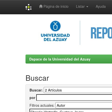
Página de inicio
Listar
Ayuda
Skip
navigation
Dspace de la Universidad del Azuay
Buscar
Buscar:
por
Filtros actuales: