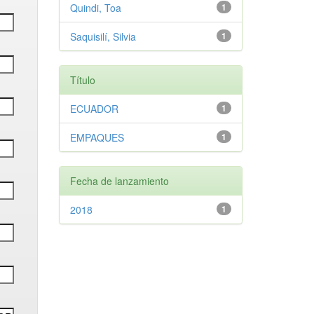
Quindi, Toa
1
Saquisilí, Silvia
1
Título
ECUADOR
1
EMPAQUES
1
Fecha de lanzamiento
2018
1