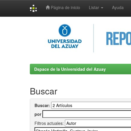
Página de inicio
Listar
Ayuda
Skip
navigation
Dspace de la Universidad del Azuay
Buscar
Buscar:
por
Filtros actuales: