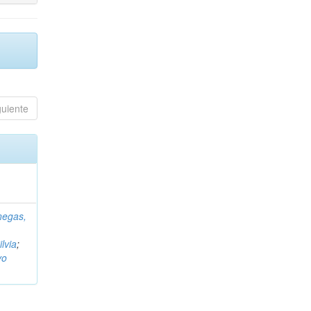
guiente
negas,
ilvia
;
vo