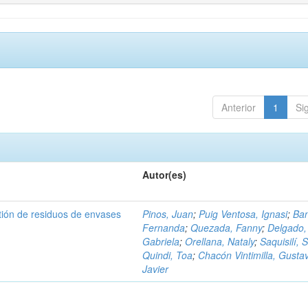
Anterior
1
Si
Autor(es)
tión de residuos de envases
Pinos, Juan
;
Puig Ventosa, Ignasi
;
Ba
Fernanda
;
Quezada, Fanny
;
Delgado,
Gabriela
;
Orellana, Nataly
;
Saquisilí, S
Quindi, Toa
;
Chacón Vintimilla, Gusta
Javier