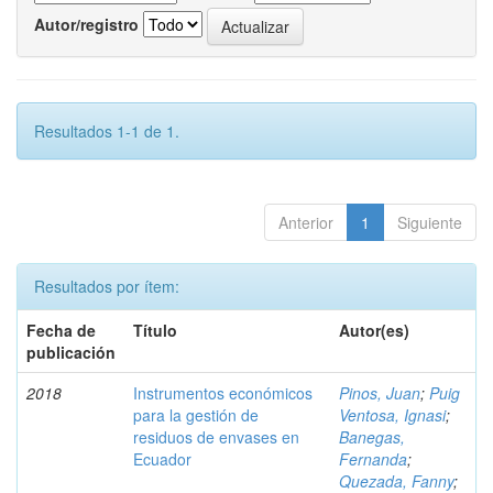
Autor/registro
Resultados 1-1 de 1.
Anterior
1
Siguiente
Resultados por ítem:
Fecha de
Título
Autor(es)
publicación
2018
Instrumentos económicos
Pinos, Juan
;
Puig
para la gestión de
Ventosa, Ignasi
;
residuos de envases en
Banegas,
Ecuador
Fernanda
;
Quezada, Fanny
;