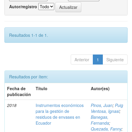
Autor/registro
Resultados 1-1 de 1.
Anterior
1
Siguiente
Resultados por ítem:
Fecha de
Título
Autor(es)
publicación
2018
Instrumentos económicos
Pinos, Juan
;
Puig
para la gestión de
Ventosa, Ignasi
;
residuos de envases en
Banegas,
Ecuador
Fernanda
;
Quezada, Fanny
;