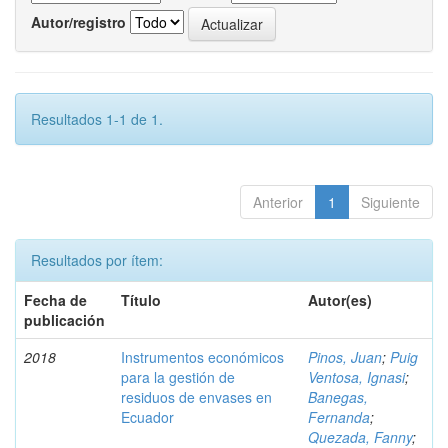
Autor/registro
Resultados 1-1 de 1.
Anterior
1
Siguiente
Resultados por ítem:
Fecha de
Título
Autor(es)
publicación
2018
Instrumentos económicos
Pinos, Juan
;
Puig
para la gestión de
Ventosa, Ignasi
;
residuos de envases en
Banegas,
Ecuador
Fernanda
;
Quezada, Fanny
;