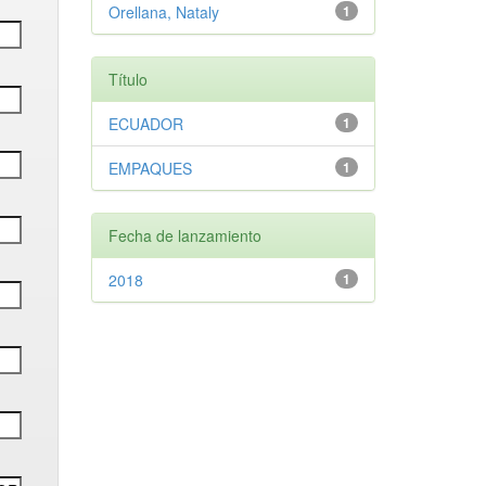
Orellana, Nataly
1
Título
ECUADOR
1
EMPAQUES
1
Fecha de lanzamiento
2018
1