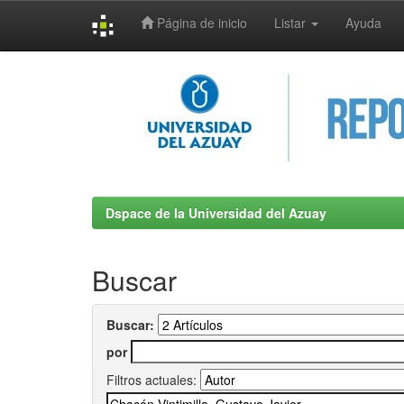
Página de inicio
Listar
Ayuda
Skip
navigation
Dspace de la Universidad del Azuay
Buscar
Buscar:
por
Filtros actuales: