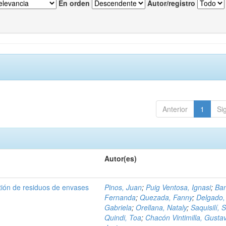
En orden
Autor/registro
Anterior
1
Si
Autor(es)
tión de residuos de envases
Pinos, Juan
;
Puig Ventosa, Ignasi
;
Ba
Fernanda
;
Quezada, Fanny
;
Delgado,
Gabriela
;
Orellana, Nataly
;
Saquisilí, S
Quindi, Toa
;
Chacón Vintimilla, Gusta