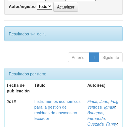
Autor/registro
Resultados 1-1 de 1.
Anterior
1
Siguiente
Resultados por ítem:
Fecha de
Título
Autor(es)
publicación
2018
Instrumentos económicos
Pinos, Juan
;
Puig
para la gestión de
Ventosa, Ignasi
;
residuos de envases en
Banegas,
Ecuador
Fernanda
;
Quezada, Fanny
;