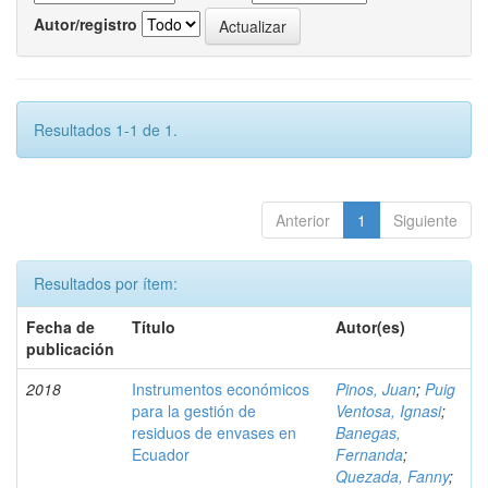
Autor/registro
Resultados 1-1 de 1.
Anterior
1
Siguiente
Resultados por ítem:
Fecha de
Título
Autor(es)
publicación
2018
Instrumentos económicos
Pinos, Juan
;
Puig
para la gestión de
Ventosa, Ignasi
;
residuos de envases en
Banegas,
Ecuador
Fernanda
;
Quezada, Fanny
;