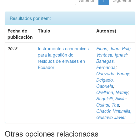
Anterior
1
Siguiente
Resultados por ítem:
Fecha de
Título
Autor(es)
publicación
2018
Instrumentos económicos
Pinos, Juan
;
Puig
para la gestión de
Ventosa, Ignasi
;
residuos de envases en
Banegas,
Ecuador
Fernanda
;
Quezada, Fanny
;
Delgado,
Gabriela
;
Orellana, Nataly
;
Saquisilí, Silvia
;
Quindi, Toa
;
Chacón Vintimilla,
Gustavo Javier
Otras opciones relacionadas