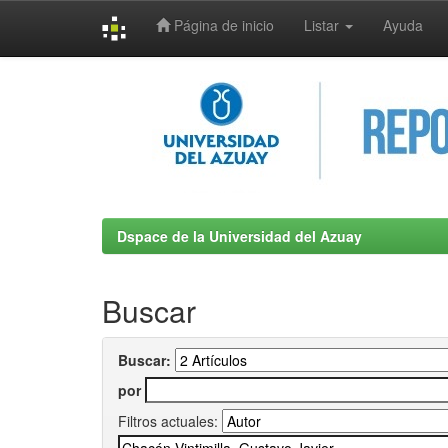
Página de inicio
Listar
Ayuda
Skip
navigation
Dspace de la Universidad del Azuay
Buscar
Buscar:
por
Filtros actuales: