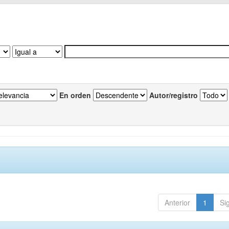
En orden
Autor/registro
Anterior
1
Si