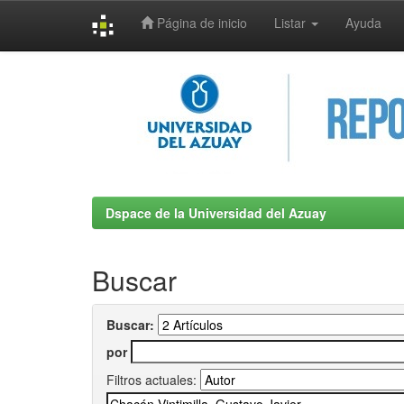
Página de inicio
Listar
Ayuda
Skip
navigation
Dspace de la Universidad del Azuay
Buscar
Buscar:
por
Filtros actuales: