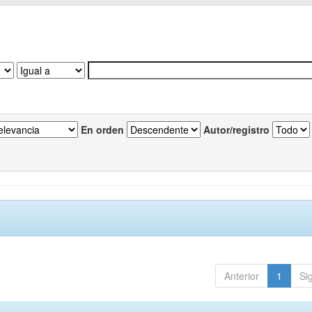
En orden
Autor/registro
Anterior
1
Si