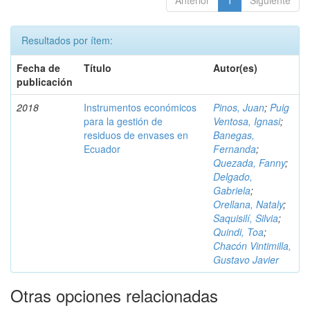
Anterior
1
Siguiente
Resultados por ítem:
Fecha de
Título
Autor(es)
publicación
2018
Instrumentos económicos
Pinos, Juan
;
Puig
para la gestión de
Ventosa, Ignasi
;
residuos de envases en
Banegas,
Ecuador
Fernanda
;
Quezada, Fanny
;
Delgado,
Gabriela
;
Orellana, Nataly
;
Saquisilí, Silvia
;
Quindi, Toa
;
Chacón Vintimilla,
Gustavo Javier
Otras opciones relacionadas