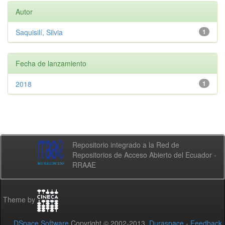
Autor
Saquisilí, Silvia
1
Fecha de lanzamiento
2018
1
Repositorio integrado a la Red de
Repositorios de Acceso Abierto del Ecuador -
RRAAE
Theme by
DSpace Software
Copyright © 2002-2013
Duraspace
-
Feedback