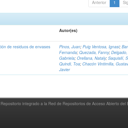
Anterior
1
Si
Autor(es)
tión de residuos de envases
Pinos, Juan
;
Puig Ventosa, Ignasi
;
Ba
Fernanda
;
Quezada, Fanny
;
Delgado,
Gabriela
;
Orellana, Nataly
;
Saquisilí, S
Quindi, Toa
;
Chacón Vintimilla, Gusta
Javier
Repositorio integrado a la Red de Repositorios de Acceso Abierto de