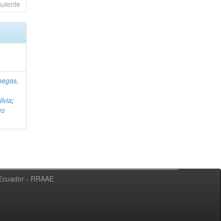
guiente
negas,
ilvia
;
vo
l Ecuador - RRAAE