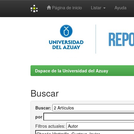
Página de inicio
Listar
Ayuda
Skip
navigation
Dspace de la Universidad del Azuay
Buscar
Buscar:
por
Filtros actuales: