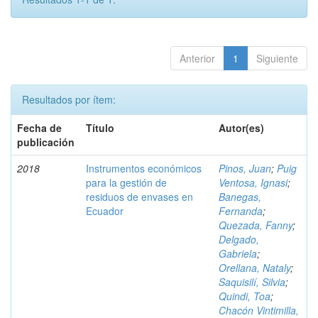
Anterior
1
Siguiente
Resultados por ítem:
Fecha de
Título
Autor(es)
publicación
2018
Instrumentos económicos
Pinos, Juan
;
Puig
para la gestión de
Ventosa, Ignasi
;
residuos de envases en
Banegas,
Ecuador
Fernanda
;
Quezada, Fanny
;
Delgado,
Gabriela
;
Orellana, Nataly
;
Saquisilí, Silvia
;
Quindi, Toa
;
Chacón Vintimilla,